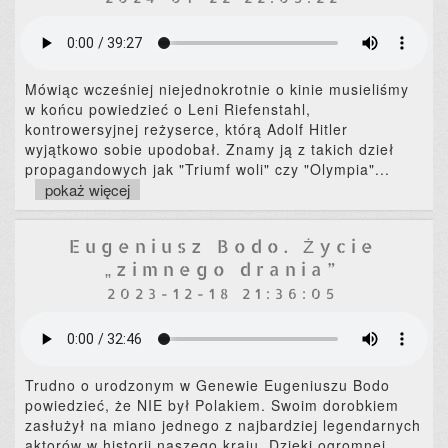
Mówiąc wcześniej niejednokrotnie o kinie musieliśmy
w końcu powiedzieć o Leni Riefenstahl,
kontrowersyjnej reżyserce, którą Adolf Hitler
wyjątkowo sobie upodobał. Znamy ją z takich dzieł
propagandowych jak "Triumf woli" czy "Olympia"
...
pokaż więcej
Eugeniusz Bodo. Życie
„zimnego drania”
2023-12-18 21:36:05
Trudno o urodzonym w Genewie Eugeniuszu Bodo
powiedzieć, że NIE był Polakiem. Swoim dorobkiem
zasłużył na miano jednego z najbardziej legendarnych
aktorów w historii naszego kraju. Dzięki ogromnej