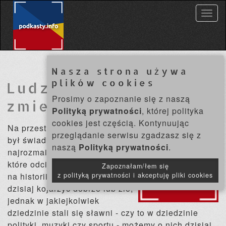
M
e
n
u
Nasza strona używa
plików cookies
Ludzie, którzy
Prosimy o zapoznanie się z naszą
zmienili świat
Polityką prywatności
, której polityka
cookies jest częścią. Kontynuując
Na przestrzeni wieków świat
przeglądanie serwisu zgadzasz się z
był świadkiem narodzin
naszą
Polityką prywatności
.
najrozmaitszych osobistości,
które odcisnęły niemałe piętno
Zapoznałam/łem się
na historii. Ludzi tych możemy
z polityką prywatności i akceptuję pliki cookies
dzisiaj kojarzyć dobrze lub źle,
jednak w jakiejkolwiek
dziedzinie stali się sławni - czy to w dziedzinie
polityki, muzyki czy sportu - możemy o nich dzisiaj